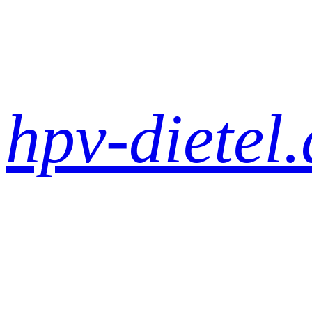
Zum
Inhalt
springen
hpv-dietel.